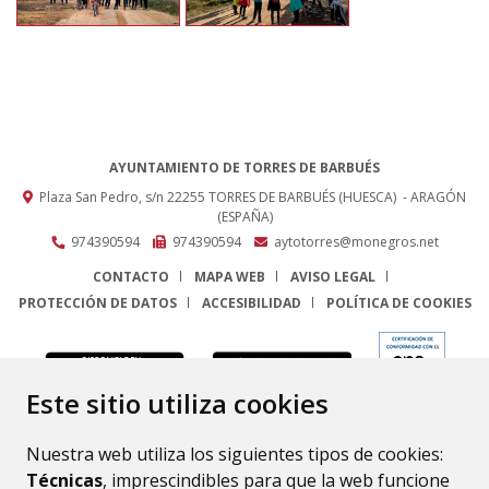
AYUNTAMIENTO DE TORRES DE BARBUÉS
Plaza San Pedro, s/n
22255
TORRES DE BARBUÉS (HUESCA)
- ARAGÓN
(ESPAÑA)
974390594
974390594
aytotorres@monegros.net
CONTACTO
MAPA WEB
AVISO LEGAL
PROTECCIÓN DE DATOS
ACCESIBILIDAD
POLÍTICA DE COOKIES
ENLACE
Este sitio utiliza cookies
Nuestra web utiliza los siguientes tipos de cookies:
Técnicas
, imprescindibles para que la web funcione