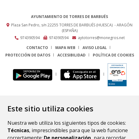
AYUNTAMIENTO DE TORRES DE BARBUÉS
Plaza San Pedro, s/n
22255
TORRES DE BARBUÉS (HUESCA)
- ARAGÓN
(ESPAÑA)
974390594
974390594
aytotorres@monegros.net
CONTACTO
MAPA WEB
AVISO LEGAL
PROTECCIÓN DE DATOS
ACCESIBILIDAD
POLÍTICA DE COOKIES
ENLACE
Este sitio utiliza cookies
Nuestra web utiliza los siguientes tipos de cookies:
Técnicas
, imprescindibles para que la web funcione
correctamente;
De personalización,
para recordar