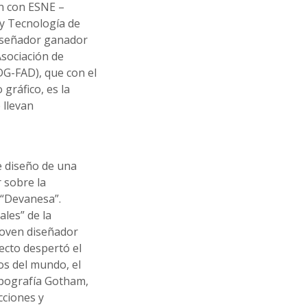
ón con ESNE –
 y Tecnología de
diseñador ganador
sociación de
DG-FAD), que con el
gráfico, es la
 llevan
e diseño de una
r sobre la
 “Devanesa”.
ales” de la
joven diseñador
yecto despertó el
os del mundo, el
ipografía Gotham,
cciones y