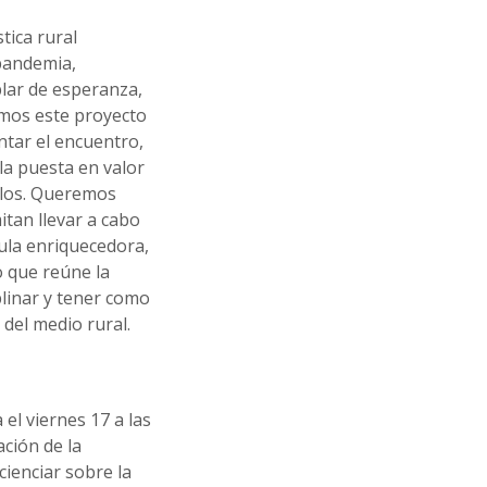
tica rural
pandemia,
blar de esperanza,
emos este proyecto
tar el encuentro,
 la puesta en valor
blos. Queremos
tan llevar a cabo
ula enriquecedora,
o que reúne la
iplinar y tener como
del medio rural.
 el viernes 17 a las
ción de la
ienciar sobre la