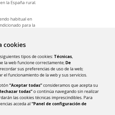
en la España rural.
iendo habitual en
ndicionado para la
onstruido por el
one a su vez una
za cookies
a racionalista de
munitario. Diseño
ral frente a
 siguientes tipos de cookies:
Técnicas
,
ue la web funcione correctamente;
De
recordar sus preferencias de uso de la web;
r el funcionamiento de la web y sus servicios.
botón
“Aceptar todas”
consideramos que acepta su
Rechazar todas”
o continúa navegando sin realizar
darán las cookies técnicas imprescindibles. Para
rencias acceda al
“Panel de configuración de