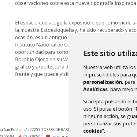
observaciones sobre esta nueva tipografía inspirada 
El espacio que acoge la exposición, que como viene s
la muestra Estoesloquehay, ha sido recuperado y aco
ocasión, es un antiguo local de actividad asociativa c
Instituto Nacional de Colonización en Valfonda y sup
Este sitio utili
oportunidad para conocer el interior de la arquitectur
Borobio Ojeda en su vertiente de espacio público co
gráfico y arquitectura de concepción genuinamente ru
Nuestra web utiliza los
frente y que puede visitarse hasta el 2 de octubre.
imprescindibles para q
personalización,
para 
Analíticas
, para mejora
Si acepta pulsando el 
uso. Si pulsa el botón
“
ninguna acción, se guar
personalizar sus prefe
za San Pedro, s/n
22255
TORRES DE BARBUÉS (HUESCA)
- ARAGÓN
(ESPAÑA)
cookies”.
4390594
974390594
aytotorres@monegros.net