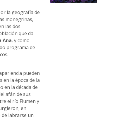
por la geografía de
ras monegrinas,
en las dos
población que da
a Ana
, y como
ado programa de
cos.
 apariencia pueden
s en la época de la
o en la década de
del afán de sus
re el río Flumen y
urgieron, en
 de labrarse un