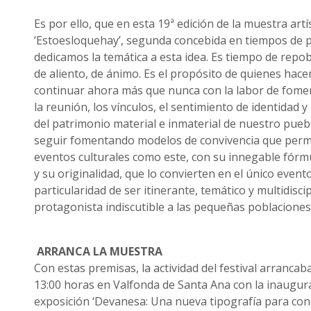
Es por ello, que en esta 19ª edición de la muestra artís
‘Estoesloquehay’, segunda concebida en tiempos de 
dedicamos la temática a esta idea. Es tiempo de repo
de aliento, de ánimo. Es el propósito de quienes hac
continuar ahora más que nunca con la labor de fomen
la reunión, los vínculos, el sentimiento de identidad y
del patrimonio material e inmaterial de nuestro pue
seguir fomentando modelos de convivencia que permi
eventos culturales como este, con su innegable fórm
y su originalidad, que lo convierten en el único event
particularidad de ser itinerante, temático y multidisc
protagonista indiscutible a las pequeñas poblaciones 
ARRANCA LA MUESTRA
Con estas premisas, la actividad del festival arrancaba
13:00 horas en Valfonda de Santa Ana con la inaugura
exposición ‘Devanesa: Una nueva tipografía para conc