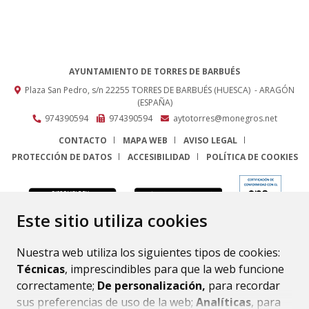
AYUNTAMIENTO DE TORRES DE BARBUÉS
Plaza San Pedro, s/n
22255
TORRES DE BARBUÉS (HUESCA)
- ARAGÓN
(ESPAÑA)
974390594
974390594
aytotorres@monegros.net
CONTACTO
MAPA WEB
AVISO LEGAL
PROTECCIÓN DE DATOS
ACCESIBILIDAD
POLÍTICA DE COOKIES
ENLACE
Este sitio utiliza cookies
Nuestra web utiliza los siguientes tipos de cookies:
Técnicas
, imprescindibles para que la web funcione
correctamente;
De personalización,
para recordar
sus preferencias de uso de la web;
Analíticas
, para