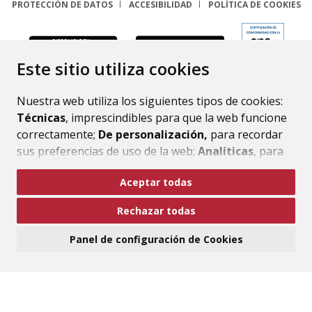
PROTECCIÓN DE DATOS
ACCESIBILIDAD
POLÍTICA DE COOKIES
ENLACE
Este sitio utiliza cookies
Nuestra web utiliza los siguientes tipos de cookies:
Técnicas
, imprescindibles para que la web funcione
correctamente;
De personalización,
para recordar
sus preferencias de uso de la web;
Analíticas
, para
mejorar el funcionamiento de la web y sus servicios.
Aceptar todas
Si acepta pulsando el botón
“Aceptar todas”
Rechazar todas
consideramos que acepta su uso. Si pulsa el botón
“Rechazar todas”
o continúa navegando sin realizar
Panel de configuración de Cookies
ninguna acción, se guardarán las cookies técnicas
imprescindibles. Para personalizar sus preferencias
acceda al
“Panel de configuración de cookies”.
Puede consultar más información, cómo