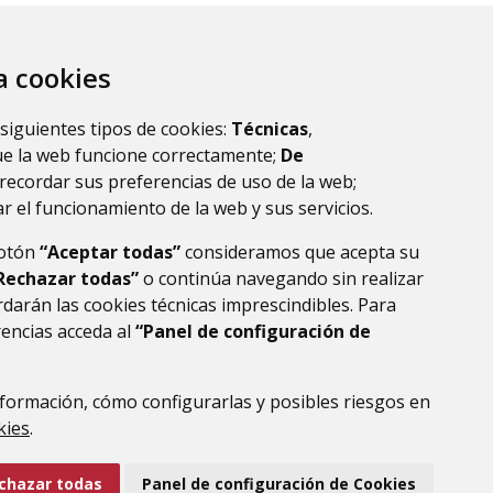
tejado y la
 proyecto ambicioso
za cookies
ondiciones para el
o de la población,
ta energía será
 siguientes tipos de cookies:
Técnicas
,
imamente en otros
ue la web funcione correctamente;
De
 Valentín Calle.
recordar sus preferencias de uso de la web;
r el funcionamiento de la web y sus servicios.
botón
“Aceptar todas”
consideramos que acepta su
Rechazar todas”
o continúa navegando sin realizar
darán las cookies técnicas imprescindibles. Para
rencias acceda al
“Panel de configuración de
formación, cómo configurarlas y posibles riesgos en
DE DATOS
ACCESIBILIDAD
POLÍTICA DE COOKIES
kies
.
ENLACE EXTERNO AL
chazar todas
Panel de configuración de Cookies