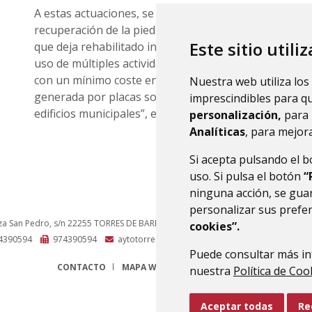
A estas actuaciones, se une además la renovación del 
recuperación de la piedra exterior. “Hablamos de un
Este sitio utili
que deja rehabilitado integralmente el edificio y en c
uso de múltiples actividades, en beneficio del conjunt
con un mínimo coste energético. Además, parte de es
Nuestra web utiliza los
generada por placas solares que se instalarán próx
imprescindibles para q
edificios municipales”, explica el alcalde del municipio,
personalización,
para 
Analíticas
, para mejora
Si acepta pulsando el 
uso. Si pulsa el botón
“
ninguna acción, se guar
personalizar sus prefe
za San Pedro, s/n
22255
TORRES DE BARBUÉS (HUESCA)
- ARAGÓN
(ESPAÑA)
cookies”.
4390594
974390594
aytotorres@monegros.net
Puede consultar más in
CONTACTO
MAPA WEB
AVISO LEGAL
PROTECCIÓN 
nuestra
Política de Coo
Aceptar todas
Re