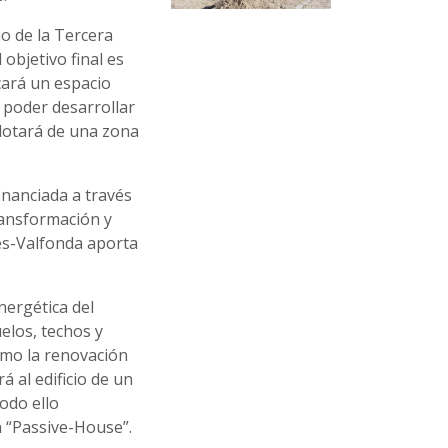
io de la Tercera
objetivo final es
cará un espacio
e poder desarrollar
 dotará de una zona
inanciada a través
ransformación y
és-Valfonda aporta
nergética del
uelos, techos y
como la renovación
á al edificio de un
odo ello
ón “Passive-House”.