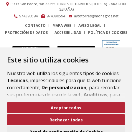
Plaza San Pedro, s/n
22255
TORRES DE BARBUÉS (HUESCA)
- ARAGÓN
(ESPAÑA)
974390594
974390594
aytotorres@monegros.net
CONTACTO
MAPA WEB
AVISO LEGAL
PROTECCIÓN DE DATOS
ACCESIBILIDAD
POLÍTICA DE COOKIES
ENLACE
Este sitio utiliza cookies
Nuestra web utiliza los siguientes tipos de cookies:
Técnicas
, imprescindibles para que la web funcione
correctamente;
De personalización,
para recordar
sus preferencias de uso de la web;
Analíticas
, para
mejorar el funcionamiento de la web y sus servicios.
Aceptar todas
Si acepta pulsando el botón
“Aceptar todas”
Rechazar todas
consideramos que acepta su uso. Si pulsa el botón
“Rechazar todas”
o continúa navegando sin realizar
Panel de configuración de Cookies