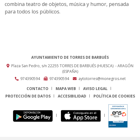
combina teatro de objetos, música y humor, pensada
para todos los públicos.
AYUNTAMIENTO DE TORRES DE BARBUÉS
Plaza San Pedro, s/n
22255
TORRES DE BARBUÉS (HUESCA)
- ARAGÓN
(ESPAÑA)
974390594
974390594
aytotorres@monegros.net
CONTACTO
MAPA WEB
AVISO LEGAL
PROTECCIÓN DE DATOS
ACCESIBILIDAD
POLÍTICA DE COOKIES
ENLACE