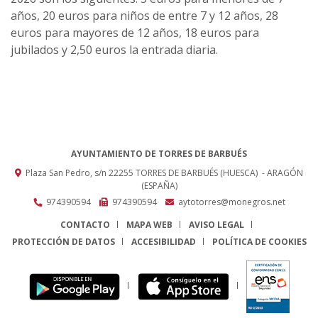
años, 20 euros para niños de entre 7 y 12 años, 28
euros para mayores de 12 años, 18 euros para
jubilados y 2,50 euros la entrada diaria.
AYUNTAMIENTO DE TORRES DE BARBUÉS
Plaza San Pedro, s/n
22255
TORRES DE BARBUÉS (HUESCA)
- ARAGÓN
(ESPAÑA)
974390594
974390594
aytotorres@monegros.net
CONTACTO
MAPA WEB
AVISO LEGAL
PROTECCIÓN DE DATOS
ACCESIBILIDAD
POLÍTICA DE COOKIES
ENLACE