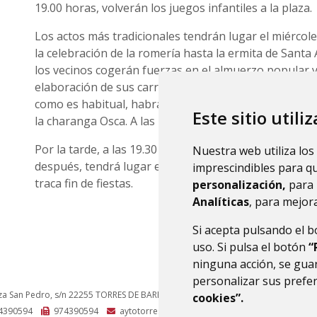
19.00 horas, volverán los juegos infantiles a la plaza.
Los actos más tradicionales tendrán lugar el miércoles
la celebración de la romería hasta la ermita de Santa 
los vecinos cogerán fuerzas en el almuerzo popular y
elaboración de sus carrozas. La misa tendrá lugar a l
como es habitual, habrá reparto de melocotón con v
Este sitio utili
la charanga Osca. A las 14.00 horas, será la comida p
Por la tarde, a las 19.30 horas, actuará el grupo Tea
Nuestra web utiliza los
después, tendrá lugar el reparto de bocadillos de jamó
imprescindibles para q
traca fin de fiestas.
personalización,
para 
Analíticas
, para mejora
Si acepta pulsando el 
uso. Si pulsa el botón
“
ninguna acción, se guar
personalizar sus prefe
za San Pedro, s/n
22255
TORRES DE BARBUÉS (HUESCA)
- ARAGÓN
(ESPAÑA)
cookies”.
4390594
974390594
aytotorres@monegros.net