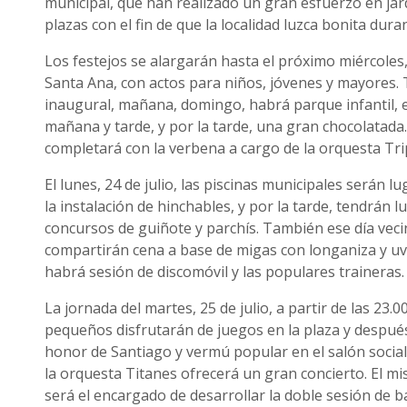
municipal, que han realizado un gran esfuerzo en jard
plazas con el fin de que la localidad luzca bonita dura
Los festejos se alargarán hasta el próximo miércoles, 
Santa Ana, con actos para niños, jóvenes y mayores. 
inaugural, mañana, domingo, habrá parque infantil, 
mañana y tarde, y por la tarde, una gran chocolatada.
completará con la verbena a cargo de la orquesta Tri
El lunes, 24 de julio, las piscinas municipales serán l
la instalación de hinchables, y por la tarde, tendrán l
concursos de guiñote y parchís. También ese día veci
compartirán cena a base de migas con longaniza y uv
habrá sesión de discomóvil y las populares traineras
La jornada del martes, 25 de julio, a partir de las 23.
pequeños disfrutarán de juegos en la plaza y despué
honor de Santiago y vermú popular en el salón social.
la orquesta Titanes ofrecerá un gran concierto. El m
será el encargado de desarrollar la doble sesión de bai