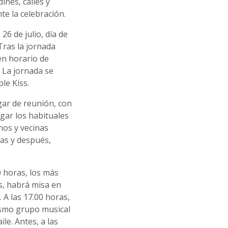
ines, calles y
nte la celebración.
26 de julio, día de
Tras la jornada
en horario de
 La jornada se
ple Kiss.
ugar de reunión, con
ugar los habituales
nos y vecinas
as y después,
.
00 horas, los más
s, habrá misa en
 A las 17.00 horas,
ismo grupo musical
le. Antes, a las