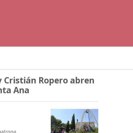
y Cristián Ropero abren
anta Ana
patrona.