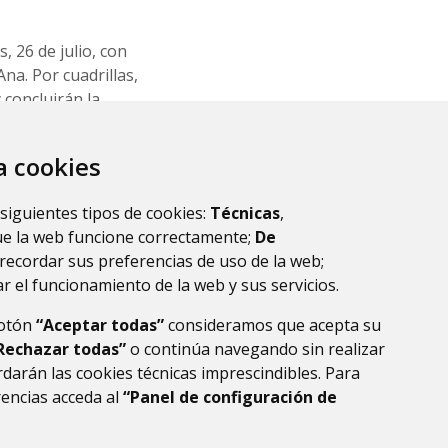
, 26 de julio, con
Ana. Por cuadrillas,
 concluirán la
as 12.00 y después,
ino y animación con
za cookies
opular.
tro Quimera y
 siguientes tipos de cookies:
Técnicas
,
n en la plaza y la
ue la web funcione correctamente;
De
recordar sus preferencias de uso de la web;
r el funcionamiento de la web y sus servicios.
botón
“Aceptar todas”
consideramos que acepta su
Rechazar todas”
o continúa navegando sin realizar
darán las cookies técnicas imprescindibles. Para
rencias acceda al
“Panel de configuración de