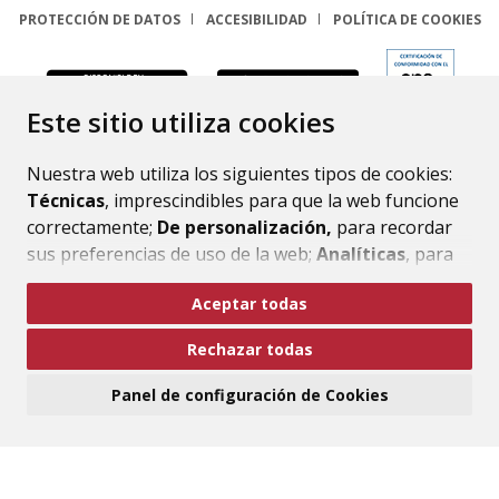
PROTECCIÓN DE DATOS
ACCESIBILIDAD
POLÍTICA DE COOKIES
ENLACE
Este sitio utiliza cookies
Nuestra web utiliza los siguientes tipos de cookies:
Técnicas
, imprescindibles para que la web funcione
correctamente;
De personalización,
para recordar
sus preferencias de uso de la web;
Analíticas
, para
mejorar el funcionamiento de la web y sus servicios.
Aceptar todas
Si acepta pulsando el botón
“Aceptar todas”
Rechazar todas
consideramos que acepta su uso. Si pulsa el botón
“Rechazar todas”
o continúa navegando sin realizar
Panel de configuración de Cookies
ninguna acción, se guardarán las cookies técnicas
imprescindibles. Para personalizar sus preferencias
acceda al
“Panel de configuración de cookies”.