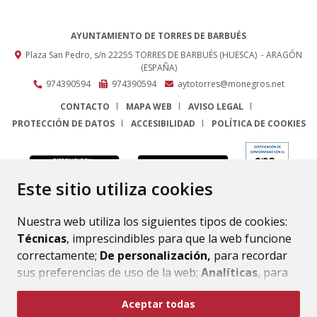
AYUNTAMIENTO DE TORRES DE BARBUÉS
Plaza San Pedro, s/n
22255
TORRES DE BARBUÉS (HUESCA)
- ARAGÓN
(ESPAÑA)
974390594
974390594
aytotorres@monegros.net
CONTACTO
MAPA WEB
AVISO LEGAL
PROTECCIÓN DE DATOS
ACCESIBILIDAD
POLÍTICA DE COOKIES
ENLACE
Este sitio utiliza cookies
Nuestra web utiliza los siguientes tipos de cookies:
Técnicas
, imprescindibles para que la web funcione
correctamente;
De personalización,
para recordar
sus preferencias de uso de la web;
Analíticas
, para
mejorar el funcionamiento de la web y sus servicios.
Aceptar todas