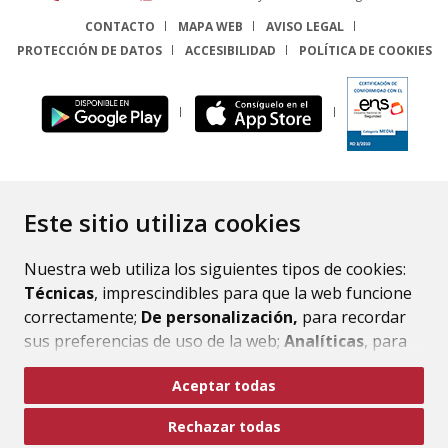
CONTACTO
MAPA WEB
AVISO LEGAL
PROTECCIÓN DE DATOS
ACCESIBILIDAD
POLÍTICA DE COOKIES
ENLACE
Este sitio utiliza cookies
Nuestra web utiliza los siguientes tipos de cookies:
Técnicas
, imprescindibles para que la web funcione
correctamente;
De personalización,
para recordar
sus preferencias de uso de la web;
Analíticas
, para
mejorar el funcionamiento de la web y sus servicios.
Aceptar todas
Si acepta pulsando el botón
“Aceptar todas”
Rechazar todas
consideramos que acepta su uso. Si pulsa el botón