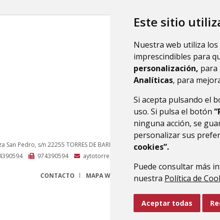
Este sitio utili
Nuestra web utiliza los
imprescindibles para q
personalización,
para 
Analíticas
, para mejora
Si acepta pulsando el 
uso. Si pulsa el botón
“
ninguna acción, se guar
personalizar sus prefe
za San Pedro, s/n
22255
TORRES DE BARBUÉS (HUESCA)
- ARAGÓN
(ESPAÑA)
cookies”.
4390594
974390594
aytotorres@monegros.net
Puede consultar más in
CONTACTO
MAPA WEB
AVISO LEGAL
PROTECCIÓN 
nuestra
Política de Coo
Aceptar todas
Re