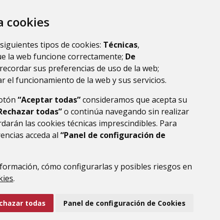
za cookies
 siguientes tipos de cookies:
Técnicas
,
ue la web funcione correctamente;
De
recordar sus preferencias de uso de la web;
r el funcionamiento de la web y sus servicios.
botón
“Aceptar todas”
consideramos que acepta su
Rechazar todas”
o continúa navegando sin realizar
darán las cookies técnicas imprescindibles. Para
rencias acceda al
“Panel de configuración de
formación, cómo configurarlas y posibles riesgos en
DE DATOS
ACCESIBILIDAD
POLÍTICA DE COOKIES
kies
.
ENLACE EXTERNO AL
chazar todas
Panel de configuración de Cookies