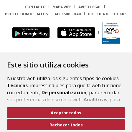
CONTACTO
MAPA WEB
AVISO LEGAL
PROTECCIÓN DE DATOS
ACCESIBILIDAD
POLÍTICA DE COOKIES
ENLACE
Este sitio utiliza cookies
Nuestra web utiliza los siguientes tipos de cookies:
Técnicas
, imprescindibles para que la web funcione
correctamente;
De personalización,
para recordar
sus preferencias de uso de la web;
Analíticas
, para
mejorar el funcionamiento de la web y sus servicios.
Aceptar todas
Si acepta pulsando el botón
“Aceptar todas”
Rechazar todas
consideramos que acepta su uso. Si pulsa el botón