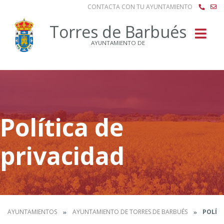
CONTACTA CON TU AYUNTAMIENTO
Buscar
Torres de Barbués
AYUNTAMIENTO DE
Política de
privacidad
AYUNTAMIENTOS
AYUNTAMIENTO DE TORRES DE BARBUÉS
POLÍTI