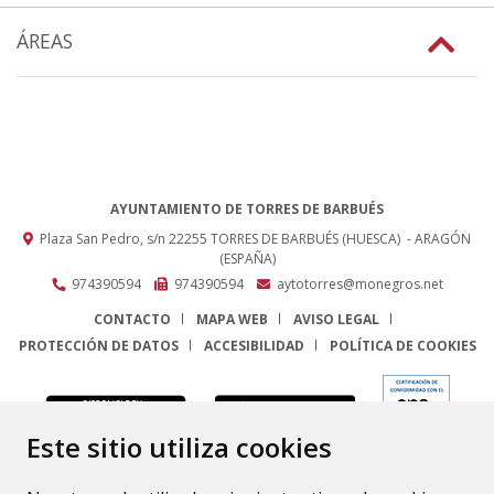
ÁREAS
AYUNTAMIENTO DE TORRES DE BARBUÉS
Plaza San Pedro, s/n
22255
TORRES DE BARBUÉS (HUESCA)
- ARAGÓN
(ESPAÑA)
974390594
974390594
aytotorres@monegros.net
CONTACTO
MAPA WEB
AVISO LEGAL
PROTECCIÓN DE DATOS
ACCESIBILIDAD
POLÍTICA DE COOKIES
ENLACE
Este sitio utiliza cookies