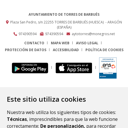
AYUNTAMIENTO DE TORRES DE BARBUÉS
Plaza San Pedro, s/n
22255
TORRES DE BARBUÉS (HUESCA)
- ARAGÓN
(ESPAÑA)
974390594
974390594
aytotorres@monegros.net
CONTACTO
MAPA WEB
AVISO LEGAL
PROTECCIÓN DE DATOS
ACCESIBILIDAD
POLÍTICA DE COOKIES
ENLACE
Este sitio utiliza cookies
Nuestra web utiliza los siguientes tipos de cookies:
Técnicas
, imprescindibles para que la web funcione
correctamente;
De personalización,
para recordar