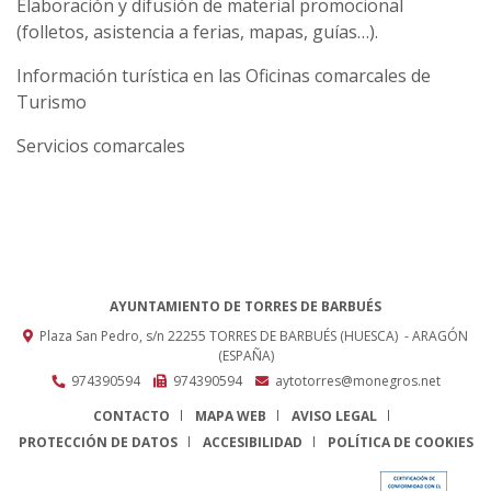
Elaboración y difusión de material promocional
(folletos, asistencia a ferias, mapas, guías…).
Información turística en las Oficinas comarcales de
Turismo
Servicios comarcales
AYUNTAMIENTO DE TORRES DE BARBUÉS
Plaza San Pedro, s/n
22255
TORRES DE BARBUÉS (HUESCA)
- ARAGÓN
(ESPAÑA)
974390594
974390594
aytotorres@monegros.net
CONTACTO
MAPA WEB
AVISO LEGAL
PROTECCIÓN DE DATOS
ACCESIBILIDAD
POLÍTICA DE COOKIES
ENLACE