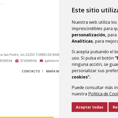
Este sitio utili
Nuestra web utiliza los
imprescindibles para q
personalización,
para 
Analíticas
, para mejora
Si acepta pulsando el 
za San Pedro, s/n
22255
TORRES DE BARBUÉS (HUESCA)
- ARAGÓN
(ESPAÑA)
uso. Si pulsa el botón
“
4390594
974390594
aytotorres@monegros.net
ninguna acción, se guar
personalizar sus prefe
CONTACTO
MAPA WEB
AVISO LEGAL
PROTECCIÓN 
cookies”.
Puede consultar más in
nuestra
Política de Coo
Aceptar todas
Re