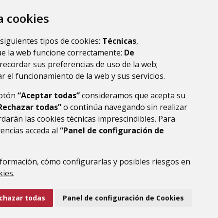
za cookies
 siguientes tipos de cookies:
Técnicas
,
ue la web funcione correctamente;
De
recordar sus preferencias de uso de la web;
r el funcionamiento de la web y sus servicios.
botón
“Aceptar todas”
consideramos que acepta su
Rechazar todas”
o continúa navegando sin realizar
darán las cookies técnicas imprescindibles. Para
rencias acceda al
“Panel de configuración de
DE DATOS
ACCESIBILIDAD
POLÍTICA DE COOKIES
ENLACE EXTERNO AL
formación, cómo configurarlas y posibles riesgos en
kies
.
chazar todas
Panel de configuración de Cookies