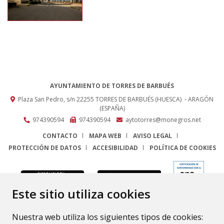
AYUNTAMIENTO DE TORRES DE BARBUÉS
Plaza San Pedro, s/n
22255
TORRES DE BARBUÉS (HUESCA)
- ARAGÓN
(ESPAÑA)
974390594
974390594
aytotorres@monegros.net
CONTACTO
MAPA WEB
AVISO LEGAL
PROTECCIÓN DE DATOS
ACCESIBILIDAD
POLÍTICA DE COOKIES
ENLACE
Este sitio utiliza cookies
Nuestra web utiliza los siguientes tipos de cookies: