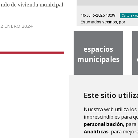
endo de vivienda municipal
02 ENERO 2024
espacios
municipales
Este sitio utili
teléfonos de
v
Nuestra web utiliza los
interés
imprescindibles para q
personalización,
para 
Analíticas
, para mejora