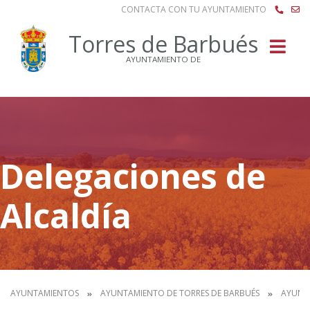
CONTACTA CON TU AYUNTAMIENTO
Buscar
Torres de Barbués
AYUNTAMIENTO DE
Delegaciones de
Alcaldía
AYUNTAMIENTOS
AYUNTAMIENTO DE TORRES DE BARBUÉS
AYUNT