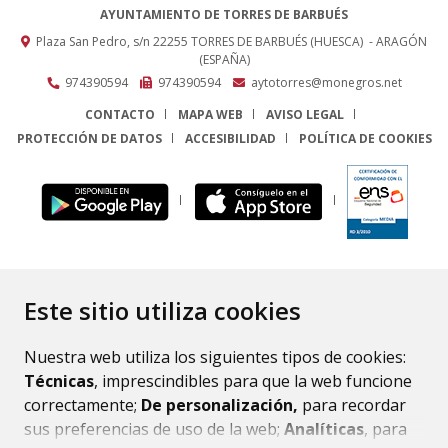
AYUNTAMIENTO DE TORRES DE BARBUÉS
Plaza San Pedro, s/n
22255
TORRES DE BARBUÉS (HUESCA)
- ARAGÓN
(ESPAÑA)
974390594
974390594
aytotorres@monegros.net
CONTACTO
MAPA WEB
AVISO LEGAL
PROTECCIÓN DE DATOS
ACCESIBILIDAD
POLÍTICA DE COOKIES
ENLACE
Este sitio utiliza cookies
Nuestra web utiliza los siguientes tipos de cookies:
Técnicas
, imprescindibles para que la web funcione
correctamente;
De personalización,
para recordar
sus preferencias de uso de la web;
Analíticas
, para