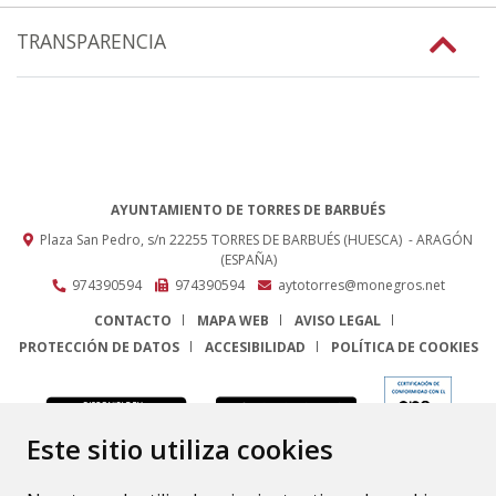
TRANSPARENCIA
AYUNTAMIENTO DE TORRES DE BARBUÉS
Plaza San Pedro, s/n
22255
TORRES DE BARBUÉS (HUESCA)
- ARAGÓN
(ESPAÑA)
974390594
974390594
aytotorres@monegros.net
CONTACTO
MAPA WEB
AVISO LEGAL
PROTECCIÓN DE DATOS
ACCESIBILIDAD
POLÍTICA DE COOKIES
ENLACE
Este sitio utiliza cookies