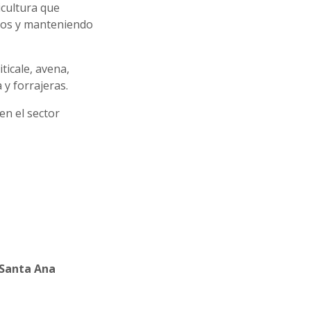
icultura que
cios y manteniendo
ticale, avena,
 y forrajeras.
en el sector
 Santa Ana