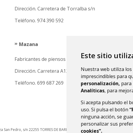
Dirección. Carretera de Torralba s/n
Teléfono. 974 390 592
Mazana
Este sitio utili
Fabricantes de piensos y mayoristas
Nuestra web utiliza los
Dirección. Carretera A1210, km16
imprescindibles para q
Teléfono. 699 687 269
personalización,
para 
Analíticas
, para mejora
Si acepta pulsando el 
uso. Si pulsa el botón
“
ninguna acción, se guar
personalizar sus prefe
za San Pedro, s/n
22255
TORRES DE BARBUÉS (HUESCA)
- ARAGÓN
(ESPAÑA)
cookies”.