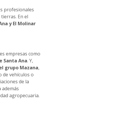
os profesionales
ierras. En el
Ana y El Molinar
ntes empresas como
e Santa Ana
. Y,
del grupo Mazana
,
o de vehículos o
iaciones de la
ma además
vidad agropecuaria.